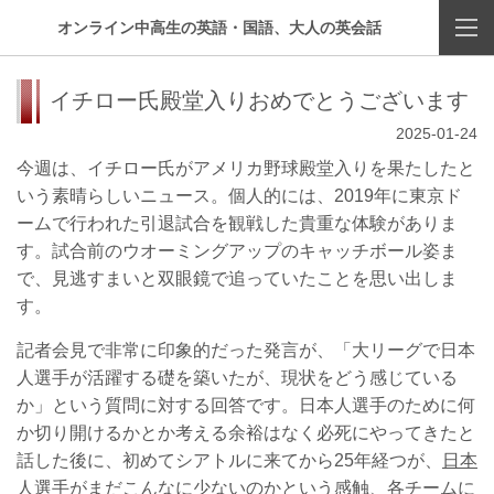
オンライン中高生の英語・国語、大人の英会話
イチロー氏殿堂入りおめでとうございます
2025-01-24
今週は、イチロー氏がアメリカ野球殿堂入りを果たしたと
いう素晴らしいニュース。個人的には、2019年に東京ド
ームで行われた引退試合を観戦した貴重な体験がありま
す。試合前のウオーミングアップのキャッチボール姿ま
で、見逃すまいと双眼鏡で追っていたことを思い出しま
す。
記者会見で非常に印象的だった発言が、「大リーグで日本
人選手が活躍する礎を築いたが、現状をどう感じている
か」という質問に対する回答です。
日本人選手のために何
か切り開けるかとか考える余裕はなく必死にやってきたと
話した後に、
初めてシアトルに来てから25年経つが、
日本
人選手がまだこんなに少ない
のかという感触、
各チームに