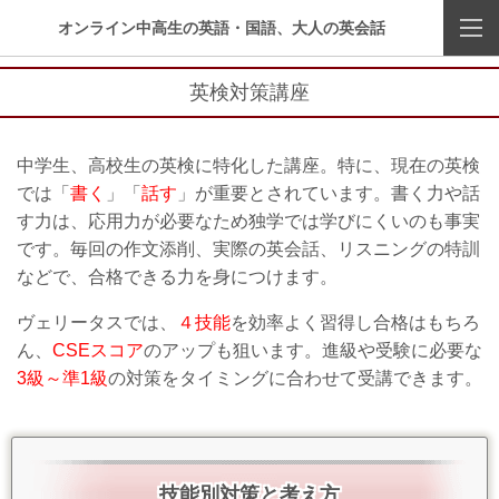
オンライン中高生の英語・国語、大人の英会話
英検対策講座
中学生、高校生の英検に特化した講座。特に、現在の英検
では「
書く
」「
話す
」が重要とされています。書く力や話
す力は、応用力が必要なため独学では学びにくいのも事実
です。毎回の作文添削、実際の英会話、リスニングの特訓
などで、合格できる力を身につけます。
ヴェリータスでは、
４技能
を効率よく習得し合格はもちろ
ん、
CSEスコア
のアップも狙います。進級や受験に必要な
3級～準1級
の対策をタイミングに合わせて受講できます。
技能別対策と考え方